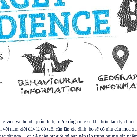
g việc và thu nhập ổn định, mức sống cũng sẽ khá hơn, tâm lý chín ch
i với nam giới đây là độ tuổi cần lập gia đình, họ sẽ có nhu cầu mua q
oặc đắt hơn. Còn về phần nữ giới thì bạn nên tập trung những sản phẩm