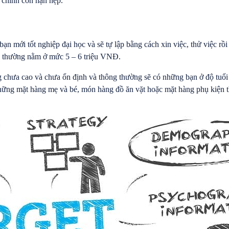
i chính còn hạn hẹp.
ạn mới tốt nghiệp đại học và sẽ tự lập bằng cách xin việc, thử việc r
h thường nằm ở mức 5 – 6 triệu VNĐ.
g chưa cao và chưa ổn định và thông thường sẽ có những bạn ở độ tuổi 
ững mặt hàng mẹ và bé, món hàng đồ ăn vặt hoặc mặt hàng phụ kiện thờ