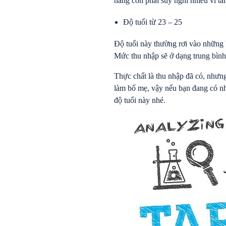
hàng còn phải suy nghĩ nhiều vì tà
Độ tuổi từ 23 – 25
Độ tuổi này thường rơi vào những b
Mức thu nhập sẽ ở dạng trung bìn
Thực chất là thu nhập đã có, nhưn
làm bố mẹ, vậy nếu bạn đang có nh
độ tuổi này nhé.