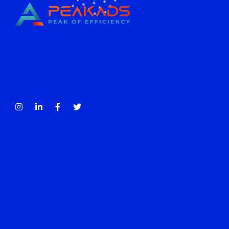
CÔNG TY TNHH TRUYỀN THÔNG PEAKADS
PEAKADS MEDIA COMPANY LIMITED
Tax Code: 0316838013
Contact
account@peakads.vn
056 3627861