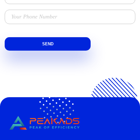
CÔNG TY TNHH TRUYỀN THÔNG PEAKADS