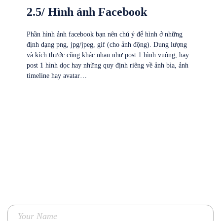
2.5/ Hình ảnh Facebook
Phần hình ảnh facebook bạn nên chú ý để hình ở những
định dạng png, jpg/jpeg, gif (cho ảnh động). Dung lượng
và kích thước cũng khác nhau như post 1 hình vuông, hay
post 1 hình dọc hay những quy định riêng về ảnh bìa, ảnh
timeline hay avatar…
Contact Us
TO GET ENHANCED PERFORMANCE MARKETING SOLUTIONS
FOR YOUR BUSINESS