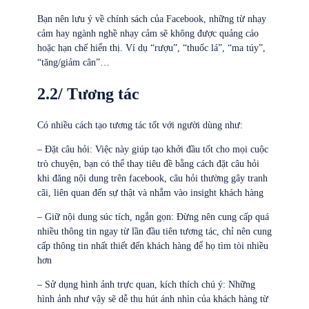
Bạn nên lưu ý về chính sách của Facebook, những từ nhạy
cảm hay ngành nghề nhạy cảm sẽ không được quảng cáo
hoặc hạn chế hiển thị. Ví dụ “rượu”, “thuốc lá”, “ma túy”,
“tăng/giảm cân”…
2.2/ Tương tác
Có nhiều cách tạo tương tác tốt với người dùng như:
– Đặt câu hỏi: Việc này giúp tạo khởi đầu tốt cho mọi cuộc
trò chuyện, bạn có thể thay tiêu đề bằng cách đặt câu hỏi
khi đăng nội dung trên facebook, câu hỏi thường gây tranh
cãi, liên quan đến sự thật và nhắm vào insight khách hàng
– Giữ nội dung súc tích, ngắn gọn: Đừng nên cung cấp quá
nhiều thông tin ngay từ lần đầu tiên tương tác, chỉ nên cung
cấp thông tin nhất thiết đến khách hàng để họ tìm tòi nhiều
hơn
– Sử dụng hình ảnh trực quan, kích thích chú ý: Những
hình ảnh như vậy sẽ dễ thu hút ánh nhìn của khách hàng từ