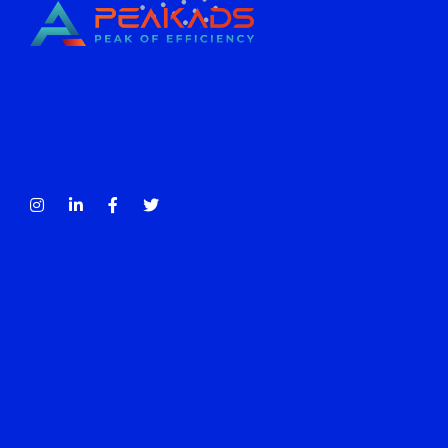
CÔNG TY TNHH TRUYỀN THÔNG PEAKADS
PEAKADS MEDIA COMPANY LIMITED
Tax Code: 0316838013
Contact
account@peakads.vn
056 3627861