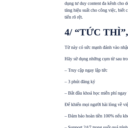
dụng tư duy content đa kênh cho do
tăng hiệu suất cho công việc, biế
tiến rõ rệt.
4/ “TỨC THÌ
Từ này có sức mạnh đánh vào nhậ
Hãy sử dụng những cụm từ sau tron
– Truy cập ngay lập tức
– 3 phút đăng ký
– Bắt đầu khoá học miễn phí ngay 
Để khiến mọi người hài lòng về việ
– Đảm bảo hoàn tiền 100% nếu kh
– Support 24/7 trong suốt quá trìn