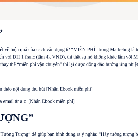
”
 nét về hiệu quả của cách vận dụng từ “MIỄN PHÍ” trong Marketing là
ển với ĐH 1 franc (tầm 4k VNĐ), thì thật sự nó không khác lắm với Mi
thay thế “miễn phí vận chuyển” thì lại được đông đảo hưởng ứng nhiệt 
ạn thảo nội dung thu hút [Nhận Ebook miễn phí]
ua email từ a-z [Nhận Ebook miễn phí]
TƯỢNG”
 “Tưởng Tượng” để giúp bạn hình dung ra ý nghĩa: “Hãy tưởng tượng 