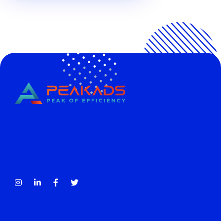
CÔNG TY TNHH TRUYỀN THÔNG PEAKADS
PEAKADS MEDIA COMPANY LIMITED
Tax Code: 0316838013