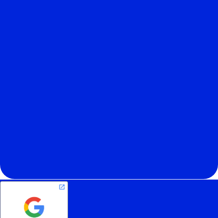
Contact
account@peakads.vn
056 3627861
Address
406 Tan Son Nhi St, Phu Tho Hoa Ward,
HCMC, Vietnam