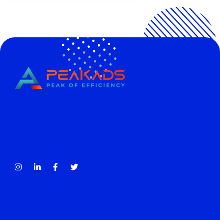
CÔNG TY TNHH TRUYỀN THÔNG PEAKADS
PEAKADS MEDIA COMPANY LIMITED
Tax Code: 0316838013
Contact