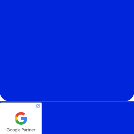
account@peakads.vn
056 3627861
Address
406 Tan Son Nhi St, Phu Tho Hoa Ward,
HCMC, Vietnam